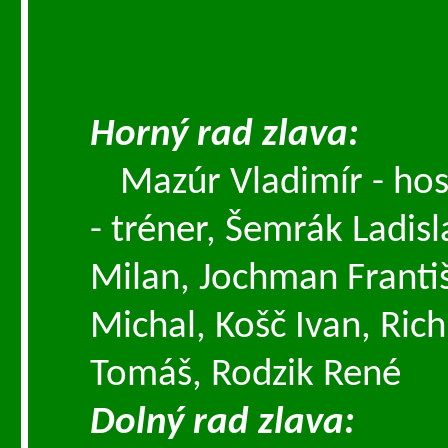
Horný rad zlava:
Mazúr Vladimír - hos
- tréner, Šemrák Ladisl
Milan, Jochman Františ
Michal, Košč Ivan, Ric
Tomáš, Rodzik René
Dolný rad zlava: