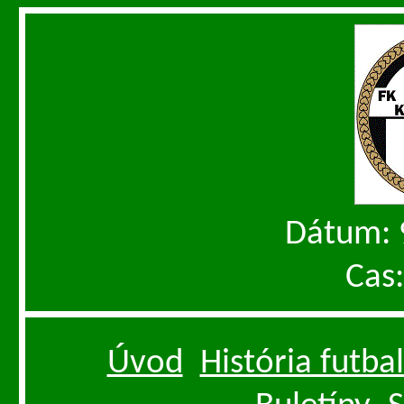
Dátum: 
Cas
Úvod
História futba