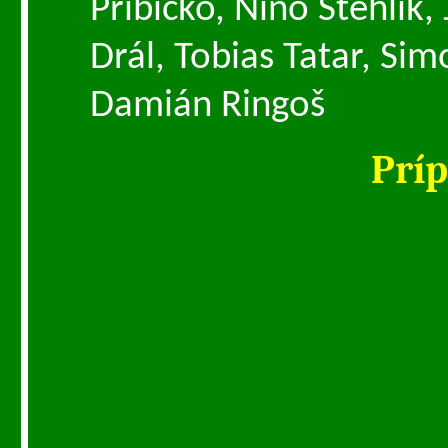
Pribičko, Nino Stehlík,
Drál, Tobias Tatar, Si
Damián Ringoš
Prí