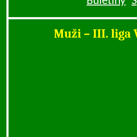
Buletíny
S
Muži – III. lig